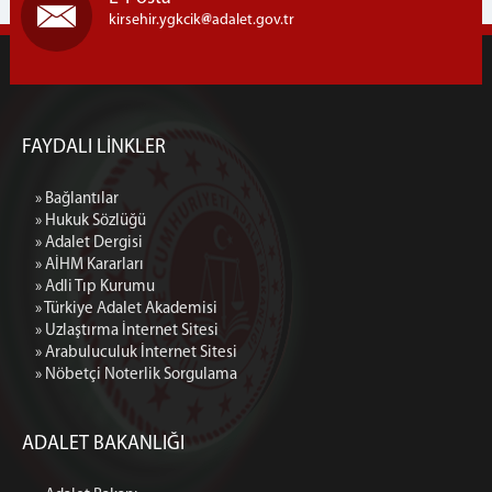
kirsehir.ygkcik
adalet.gov.tr
FAYDALI LİNKLER
» Bağlantılar
» Hukuk Sözlüğü
» Adalet Dergisi
» AİHM Kararları
» Adli Tıp Kurumu
» Türkiye Adalet Akademisi
» Uzlaştırma İnternet Sitesi
» Arabuluculuk İnternet Sitesi
» Nöbetçi Noterlik Sorgulama
ADALET BAKANLIĞI