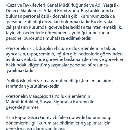
PSİKO-SOSYAL BİRİMİ
-Ceza ve Tevkifevleri Genel Müdürlüğünde ve Adli Yargı İlk
AMBAR BİRİMİ
Derece Mahkemesi Adalet Komisyonu Başkanlıklarında
bulunan personel özlük dosyaları gibi, kurumumuzda da
PERSONEL BİRİMİ
personele ait bilgi dosyaları bulunmaktadır. Bu dosyalar
KONROL MERKEZİ
çalışanların Kurumda göreve başladıkları tarihten, emeklilik,
tayin vb. nedenlerle görevinden ayrıldığı tarihe kadar
SAYMANLIK
personel bürosunda muhafaza edilmektedir.
SAĞLIK BİRİMİ - REVİR
-Personelin sicil, disiplin vb. tüm özlük işlemlerinin takibi,
TEKNİK BİRİM
ayrıca izin, rapor, seminer, eğitim gibi nedenlerle görevinden
MANEVİ REHBERLİK BİRİMİ
ayrılma ve akabinde görevine başlama işlemleri ve görevliler
hakkındaki diğer tüm yazışmalar personel bürosunca
ZİYARETÇİ REHBERİ
yapılmaktadır.
Para Yatırma
-Yolluk işlemleri ve maaş mutemetliği işlemleri bu birim
Eşya Teslim Kuralları
tarafından yürütülmektedir.
Emanet Eşya Bilgileri
-Personelin Maaş,Sigorta,Yolluk işlemlerinin
Emanet Eşya Yönetmelik
Malmüdürlükleri, Sosyal Sigortalar Kurumu ile
gerçekleştirilmesi,
GÖRÜŞ PROGRAMLARI
-İzin Rapor Geçici Görev vb fiilen görevde bulunmadığı
Telefon Görüş Günleri
dönemlerin ilgili kurumlara bildirimlerin yapılması için
Açık - Kapalı Görüş Programı
gerekli yazışmaların yapılması,