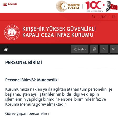
Menü
ENG
TR
KIRŞEHİR YÜKSEK GÜVENLİKLİ KAPALI CEZA
KIRŞEHİR YÜKSEK GÜVENLİKLİ
KAPALI CEZA İNFAZ KURUMU
İNFAZ KURUMU
A-
A+
Paylaş
KURUMSAL
Kurum Hakkında
PERSONEL BİRİMİ
Kurum Tanıtımı
Fotoğraf Galerisi
Personel Birimi Ve
Mutemetlik:
Birimlerimiz
YÖNETİM
Kurumumuza naklen ya da açıktan atanan tüm personelin işe
başlama, işten ayrılış tarihlerinin bildirildiği ve disiplin
İNFAZ BİRİMİ
işlemlerinin yapıldığı birimdir. Personel biriminde İnfaz ve
EĞİTİM BİRİMİ
Koruma Memuru görev almaktadır.
BAŞMEMURLUK
Görev yapan personelin ;