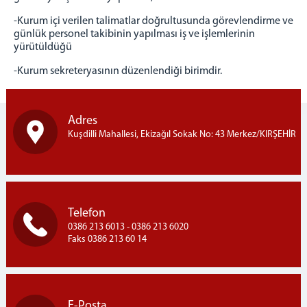
PERSONEL
-Kurum içi verilen talimatlar doğrultusunda görevlendirme ve
günlük personel takibinin yapılması iş ve işlemlerinin
ADALET KART
yürütüldüğü
CTE UZEM
-Kurum sekreteryasının düzenlendiği birimdir.
PAROLA İŞLEMLERİ
ŞİFRE YÖNETİM SİSTEMİ
UYAP E POSTA
Adres
MEDSİS MERKEZİ DEĞERLENDİRME SİSTEMİ
Kuşdilli Mahallesi, Ekizağıl Sokak No: 43 Merkez/KIRŞEHİR
MAL BİLDİRİMİ
E-BORDRO
AİLE BİLGİLERİ BİLDİRİMİ
Telefon
İLETİŞİM VE ULAŞIM
0386 213 6013 - 0386 213 6020
Faks 0386 213 60 14
E-Posta